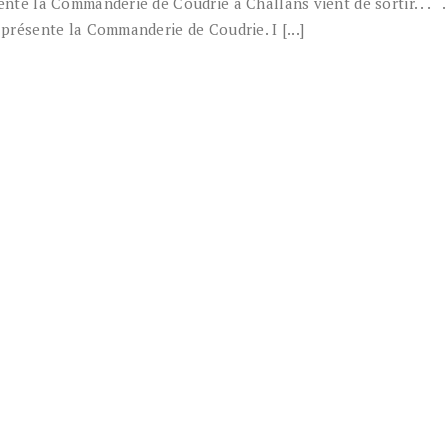
sente la Commanderie de Coudrie à Challans vient de sortir. . . .
 présente la Commanderie de Coudrie. I [...]