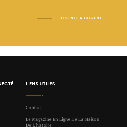
DEVENIR ADHERENT
NECTÉ
LIENS UTILES
Contact
Le Magazine En Ligne De La Maison
De L’histoire