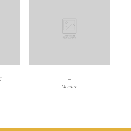
U
—
Membre