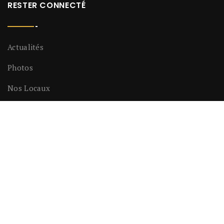
RESTER CONNECTÉ
Actualités
Photos
Nos Locaux
LIENS UTILES
Contact
Le Magazine En Ligne De La Maison De L’histoire
Les Nouvelles De Challans
Mentions Legales