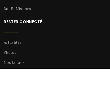
But Et Missions
RESTER CONNECTÉ
Actualités
Photos
Nos Locaux
LIENS UTILES
Contact
Le Magazine En Ligne De La Maison De L’histoire