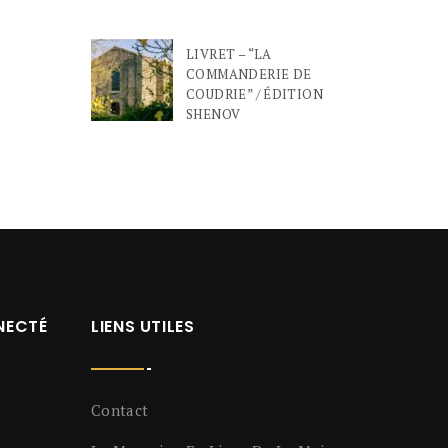
LIVRET – “LA
COMMANDERIE DE
COUDRIE” / ÉDITION
SHENOV
NECTÉ
LIENS UTILES
Contact